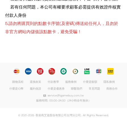
若有任何問題，本公司有權要求顧客必需提供有效證件核實
付款人身份
5.請勿將購買到的點數卡序號(及密碼)傳送給任何人，且勿於
非官方網站內儲值該點數卡，避免受騙！
購物流程
退換政策
付款教學
服務條例
什麼是餘額
隱私條例
什麼是iG幣
履約保證
什麼是優惠券
聯繫我們
常見問題
商務合作
service@igamebuy.com.tw
服務時間: 00:00-24:00（24小時全年無休）
© 2021-2026 香港商艾遊股份有限公司台灣分公司. All Rights Reserved.