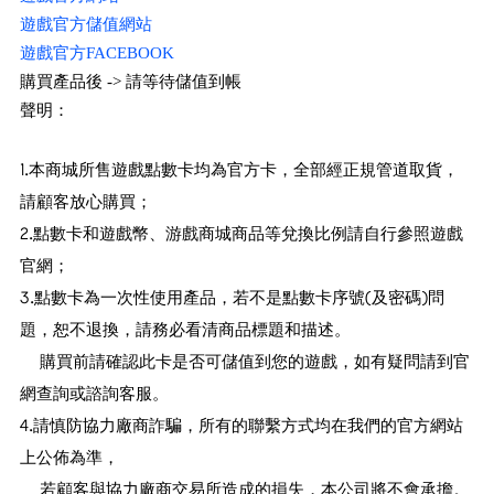
遊戲官方儲值網站
遊戲官方FACEBOOK
購買產品後
->
請等待儲值到帳
聲明：
1.本商城所售遊戲點數卡均為官方卡，全部經正規管道取貨，
請顧客放心購買；
2.點數卡和遊戲幣、游戲商城商品等兌換比例請自行參照遊戲
官網；
3.點數卡為一次性使用產品，若不是點數卡序號(及密碼)問
題，恕不退換，請務必看清商品標題和描述。
購買前請確認此卡是否可儲值到您的遊戲，如有疑問請到官
網查詢或諮詢客服。
4.請慎防協力廠商詐騙，所有的聯繫方式均在我們的官方網站
上公佈為準，
若顧客與協力廠商交易所造成的損失，本公司將不會承擔。