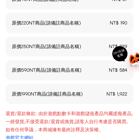
原價220NT商品(請備註商品名稱)
NT$
190
原價250NT商品(請備註商品名稱)
NT$
229
24
H
在
線
客
服
原價590NT商品(請備註商品名稱)
NT$
584
原價1990NT商品(請備註商品名稱)
NT$
1,922
退貨/退款條款: 由於遊戲點數卡和遊戲儲值產品均屬虛擬產品,
一經發貨,不接受退款/退貨或換貨,請客人自行考慮是否購買。
如有任何爭議，本商城擁有最終詮釋及決策權。
遊戲官方網站