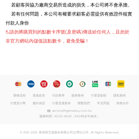
若顧客與協力廠商交易所造成的損失，本公司將不會承擔。
若有任何問題，本公司有權要求顧客必需提供有效證件核實
付款人身份
5.請勿將購買到的點數卡序號(及密碼)傳送給任何人，且勿於
非官方網站內儲值該點數卡，避免受騙！
購物流程
退換政策
付款教學
服務條例
什麼是餘額
隱私條例
什麼是iG幣
履約保證
什麼是優惠券
聯繫我們
常見問題
商務合作
service@igamebuy.com.tw
服務時間: 00:00-24:00（24小時全年無休）
© 2021-2026 香港商艾遊股份有限公司台灣分公司. All Rights Reserved.