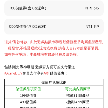
1100儲值券(含10%返利)
NT$
315
550儲值券(含10%返利)
NT$
149
退貨/退款條款: 由於遊戲點數卡和遊戲儲值產品均屬虛擬產品,
一經發貨,不接受退款/退貨或換貨,請客人自行考慮是否購買。
如有任何爭議，本商城擁有最終詮釋及決策權。
骷髏傳說 戰神崛起 遊戲官方認可的支付渠道
iGameBUY
會員支付享有
9折
儲值優惠：
儲值
券
兌換比例
儲值
券
品項面值
可兌換內購商品
199儲值
券
標
價$1.99商品
499儲值
券
標
價$4.99商品