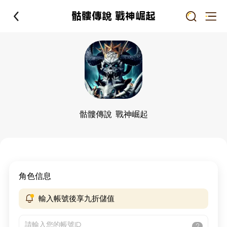
骷髏傳說 戰神崛起
骷髏傳說 戰神崛起
角色信息
輸入帳號後享九折儲值