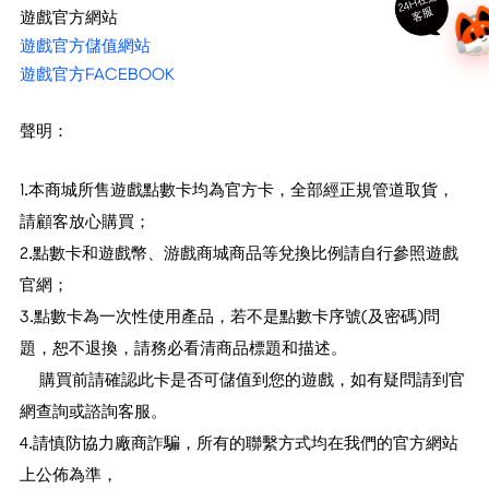
24
H
在
線
客
服
遊戲官方網站
遊戲官方儲值網站
遊戲官方FACEBOOK
聲明：
1.本商城所售遊戲點數卡均為官方卡，全部經正規管道取貨，
請顧客放心購買；
2.點數卡和遊戲幣、游戲商城商品等兌換比例請自行參照遊戲
官網；
3.點數卡為一次性使用產品，若不是點數卡序號(及密碼)問
題，恕不退換，請務必看清商品標題和描述。
購買前請確認此卡是否可儲值到您的遊戲，如有疑問請到官
網查詢或諮詢客服。
4.請慎防協力廠商詐騙，所有的聯繫方式均在我們的官方網站
上公佈為準，