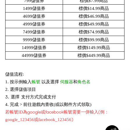
799儲值
券
標
價$7.99商品
1499儲值
券
標
價$14.99商品
4699儲值
券
標
價$46.99商品
4999儲值
券
標
價$49.99商品
7499儲值
券
標
價$74.99商品
9999儲值
券
標
價$99.99商品
14999儲值券
標
價$149.99商品
44999儲值券
標
價$449.99商品
儲值流程:
1. 按示例輸入
帳號
以及
選擇
伺服器
和
角色名
2. 選擇儲值項目
3. 選擇 支付方式完成支付
4. 完成 > 前往遊戲內查收(或以郵件方式領取)
若
為
google或facebook帳號需要一併輸入(例：
帳號ID
)
google_123456或facebook_123456