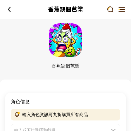
香蕉缺個芭樂
香蕉缺個芭樂
角色信息
輸入角色資訊可九折購買所有商品