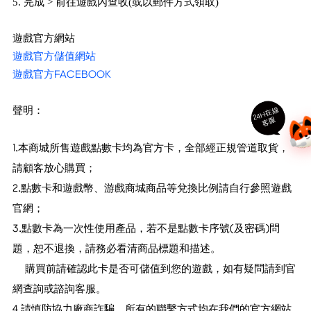
5. 完成 > 前往遊戲內查收(或以郵件方式領取)
遊戲官方網站
遊戲官方儲值網站
遊戲官方FACEBOOK
聲明：
24
H
在
線
客
服
1.本商城所售遊戲點數卡均為官方卡，全部經正規管道取貨，
請顧客放心購買；
2.點數卡和遊戲幣、游戲商城商品等兌換比例請自行參照遊戲
官網；
3.點數卡為一次性使用產品，若不是點數卡序號(及密碼)問
題，恕不退換，請務必看清商品標題和描述。
購買前請確認此卡是否可儲值到您的遊戲，如有疑問請到官
網查詢或諮詢客服。
4.請慎防協力廠商詐騙，所有的聯繫方式均在我們的官方網站