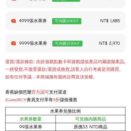
4999張水果券
NT$
1,485
可內購1690NT
9999張水果券
NT$
2,970
可內購3290NT
退貨/退款條款: 由於遊戲點數卡和遊戲儲值產品均屬虛擬產品,
一經發貨,不接受退款/退貨或換貨,請客人自行考慮是否購買。
如有任何爭議，本商城擁有最終詮釋及決策權。
香蕉缺個芭樂
官方認可
支付渠道
iGameBUY
會員支付享有
9折
儲值優惠
水果券兌換比例
水果券數量
可兌換內購商品
99
張
水果券
原價33 NTD商品