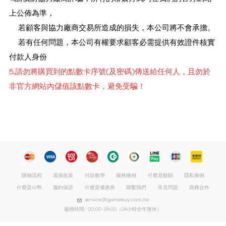
上公佈為準，
若顧客與協力廠商交易所造成的損失，本公司將不會承擔。
若有任何問題，本公司有權要求顧客必需提供有效證件核實
付款人身份
5.請勿將購買到的點數卡序號(及密碼)傳送給任何人，且勿於
非官方網站內儲值該點數卡，避免受騙！
購物流程
退換政策
付款教學
服務條例
什麼是餘額
隱私條例
什麼是iG幣
履約保證
什麼是優惠券
聯繫我們
常見問題
商務合作
service@igamebuy.com.tw
服務時間: 00:00-24:00（24小時全年無休）