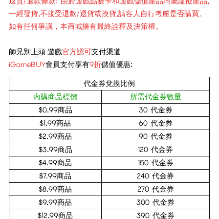
退貨/退款條款: 由於遊戲點數卡和遊戲儲值產品均屬虛擬產品,
一經發貨,不接受退款/退貨或換貨,請客人自行考慮是否購買。
如有任何爭議，本商城擁有最終詮釋及決策權。
師兄別上頭 遊戲
官方認可
支付渠道
iGameBUY
會員支付享有
9
折
儲值優惠:
代金券兌換比例
內購商品標價
所需代金券數量
$0.99商品
30 代金券
$1.99商品
60 代金券
$2.99商品
90 代金券
$3.99商品
120 代金券
$4.99商品
150 代金券
$7.99商品
240 代金券
$8.99商品
270 代金券
$9.99商品
300 代金券
$12.99商品
390 代金券