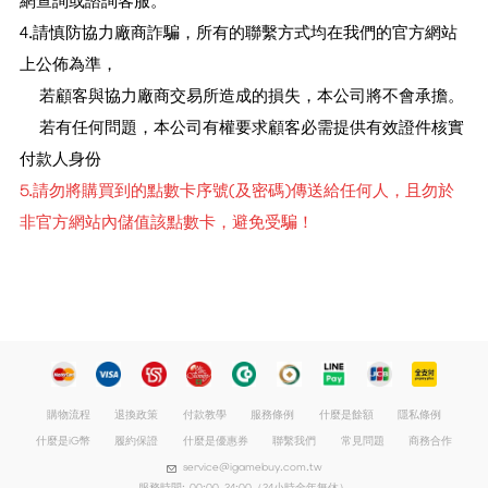
網查詢或諮詢客服。
4.請慎防協力廠商詐騙，所有的聯繫方式均在我們的官方網站
上公佈為準，
若顧客與協力廠商交易所造成的損失，本公司將不會承擔。
若有任何問題，本公司有權要求顧客必需提供有效證件核實
付款人身份
5.請勿將購買到的點數卡序號(及密碼)傳送給任何人，且勿於
非官方網站內儲值該點數卡，避免受騙！
購物流程
退換政策
付款教學
服務條例
什麼是餘額
隱私條例
什麼是iG幣
履約保證
什麼是優惠券
聯繫我們
常見問題
商務合作
service@igamebuy.com.tw
服務時間: 00:00-24:00（24小時全年無休）