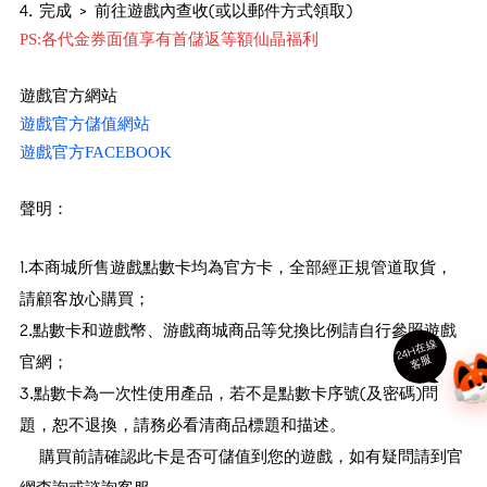
4. 完成 > 前往遊戲內查收(或以郵件方式領取)
PS:各代金券面值享有首儲返等額仙晶福利
遊戲官方網站
遊戲官方儲值網站
遊戲官方FACEBOOK
聲明：
1.本商城所售遊戲點數卡均為官方卡，全部經正規管道取貨，
請顧客放心購買；
2.點數卡和遊戲幣、游戲商城商品等兌換比例請自行參照遊戲
24
H
在
線
客
服
官網；
3.點數卡為一次性使用產品，若不是點數卡序號(及密碼)問
題，恕不退換，請務必看清商品標題和描述。
購買前請確認此卡是否可儲值到您的遊戲，如有疑問請到官