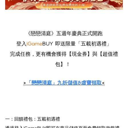
《戀戀清庭》五週年慶典正式開跑
登入
iGame
BUY 即送限量「五載初遇禮」
完成任務，更有機會獲得【現金券】與【超值禮
包】！
>
「戀戀清庭」九折儲值&虛寶領取
<
一：回饋禮包：五載初遇禮