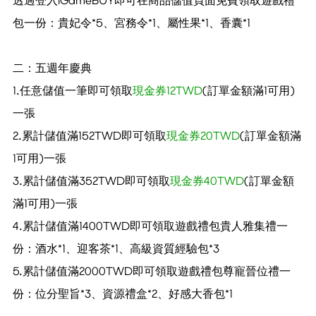
透過登入iGameBUY即可在商品儲值頁面免費領取遊戲禮
包一份：貴妃令*5、宮務令*1、屬性果*1、香囊*1
二：五週年慶典
1.任意儲值一筆即可領取
現金券12TWD
(訂單金額滿1可用)
一張
2.累計儲值滿152TWD即可領取
現金券20TWD
(訂單金額滿
1可用)一張
3.累計儲值滿352TWD即可領取
現金券40TWD
(訂單金額
滿1可用)一張
4.累計儲值滿1400TWD即可領取遊戲禮包貴人雅集禮一
份：酒水*1、迎客茶*1、高級資質經驗包*3
5.累計儲值滿2000TWD即可領取遊戲禮包尊寵晉位禮一
份：位分聖旨*3、資源禮盒*2、好感大香包*1