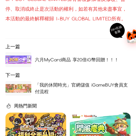
停、取消或終止是次活動的權利，如若有其他未盡事宜，
本活動的最終解釋權歸 I-BUY GLOBAL LIMITED所有。
24
H
在
線
客
服
上一篇
六月MyCard商品 享20倍iG幣回贈！！！
下一篇
「我的休閒時光」官網儲值 iGameBUY會員支
付流程
周熱門新聞