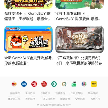
骷髏要稱王 × iGameBUY 骷
守護！森友家園 ×
髏稱王・王者崛起，豪禮全面
iGameBUY 開服慶典 豪禮集
開啟！
結大放送！
全新iGameBUY會員升級,解鎖
《三國觀滄海》公測定檔8月
你的專屬禮遇！
13日，水墨戰棋新篇即將開卷
購物流程
退換政策
付款教學
服務條例
什麼是餘額
隱私條例
什麼是iG幣
履約保證
什麼是優惠券
聯繫我們
常見問題
商務合作
service@igamebuy.com.tw