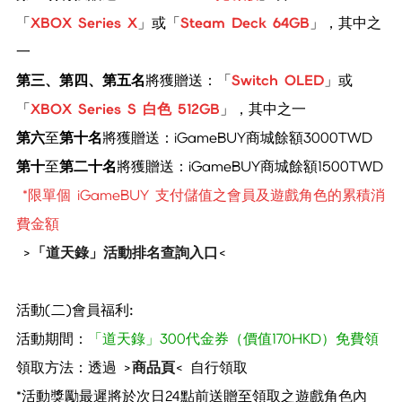
「
XBOX
S
eries
X
」或「
St
eam
D
eck 64GB
」，其中之
一
第三、第四、第五名
將獲贈送：「
Switch OLED
」或
「
XBOX
S
eries
S 白色 512GB
」
，其中之一
第六
至
第十名
將獲贈送：iGameBUY商城餘額3000TWD
第十
至
第二十名
將獲贈送：iGameBUY商城餘額1500TWD
*限單個 iGameBUY 支付儲值之會員及遊戲角色的累積消
費金額
>
「道天錄」活動排名查詢入口
<
活動
(二)會員福利:
活動期間：
「道天錄」
300代金券
（價值170HKD）免費領
領取方法：透過 >
商品頁
< 自行領取
*
活動獎勵最遲將於次日24點前送贈至領取之遊戲角色內