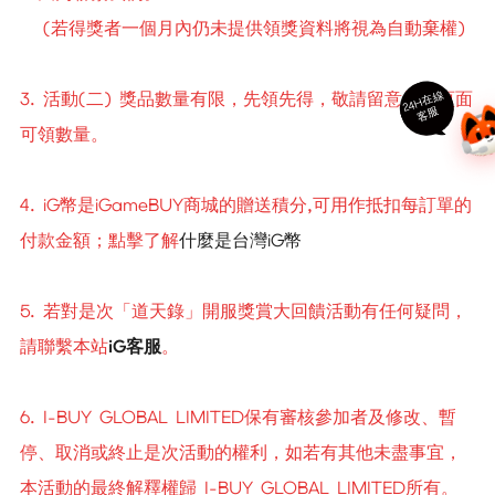
(若
得獎者一個月內仍未提供領獎資料將視為自動棄權
)
24
H
在
線
客
3. 活動(二) 獎品數量有限，先領先得，敬請留意領取頁面
服
可領數量。
4. iG幣是iGameBUY商城的贈送積分,可用作抵扣每訂單的
付款金額；點擊了解
什麼是台灣iG幣
5. 若對是次「道天錄」開服獎賞大回饋活動有任何疑問，
請聯繫本站
iG客服
。
6. I-BUY GLOBAL LIMITED保有審核參加者及修改、暫
停、取消或終止是次活動的權利，如若有其他未盡事宜，
本活動的最終解釋權歸 I-BUY GLOBAL LIMITED所有。