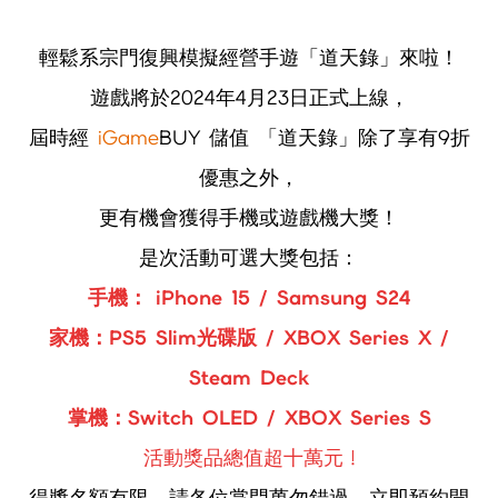
輕鬆系宗門復興模擬經營手遊「道天錄」來啦！
遊戲將於2024年4月23日正式上線，
屆時經
iGame
BUY 儲值 「道天錄」除了享有9折
優惠之外，
更有機會獲得手機或遊戲機大獎！
是次活動可選大獎包括：
手機：
iPhone 15
/
Samsung
S
24
家機：
PS5
S
lim光碟版
/ XBOX S
eries
X
/
S
team
D
eck
掌機：
Switch
OL
E
D
/ XBOX
S
eries
S
活動獎品總值超十萬元
!
得獎名額有限
，
請各位掌門萬勿錯過，立即預約開