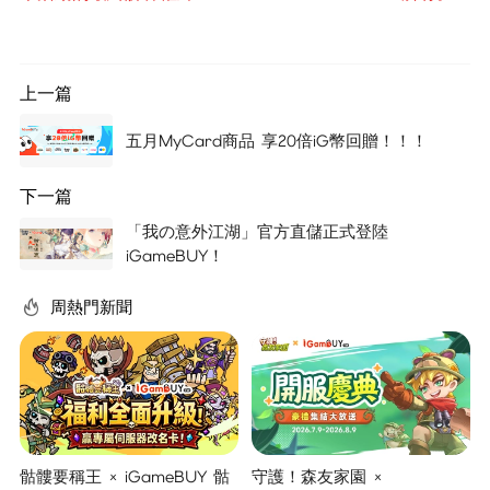
上一篇
五月MyCard商品 享20倍iG幣回贈！！！
下一篇
「我の意外江湖」官方直儲正式登陸
iGameBUY！
周熱門新聞
骷髏要稱王 × iGameBUY 骷
守護！森友家園 ×