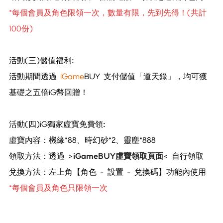
*每個會員及角色限領一次，數量有限，先到先得！(共計
100份)
活動
(三)儲值福利:
活動期間透過
iGame
BUY 支付儲值「道天錄」，均可獲
基礎之五倍iG幣回贈！
活動
(四)iG獨家虛寶免費領:
虛寶內容：機緣*88、時幻砂*2、靈塵*888
領取方法：透過 >
iGameBUY虛寶領取頁面
< 自行領取
兌換方法：左上角【角色 - 設置 - 兌換碼】功能內使用
*每個會員及角色只限領一次