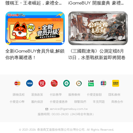
髏稱王・王者崛起，豪禮全面
iGameBUY 開服慶典 豪禮集
開啟！
結大放送！
全新iGameBUY會員升級,解鎖
《三國觀滄海》公測定檔8月
你的專屬禮遇！
13日，水墨戰棋新篇即將開卷
購物流程
退換政策
付款教學
服務條例
什麼是餘額
隱私條例
什麼是iG幣
履約保證
什麼是優惠券
聯繫我們
常見問題
商務合作
service@igamebuy.com.tw
服務時間: 00:00-24:00（24小時全年無休）
© 2021-2026 香港商艾遊股份有限公司台灣分公司. All Rights Reserved.