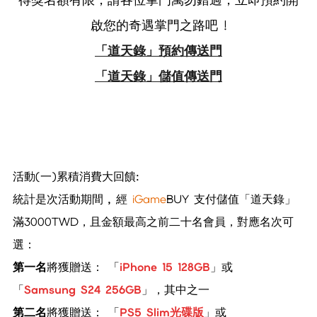
啟您的奇遇掌門之路吧 !
「道天錄」預約傳送門
「道天錄」儲值傳送門
活動
(一)累積消費大回饋:
統計是次活動期間
, 經
iGame
BUY 支付儲值「道天錄」
滿3000TWD，
且
金額最高之前二十名會員，對應名次可
選：
第一名
將獲贈送： 「
iPhone 15
128GB
」
或
「
Samsung
S
24 256GB
」
，其中之一
第二名
將獲贈送： 「
PS5
S
lim光碟版
」或