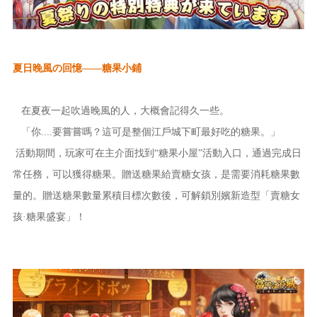
夏日晚風の回憶
——糖果小鋪
在夏夜一起吹過晚風的人，大概會記得久一些。
「你
....要嘗嘗嗎？這可是整個江戶城下町最好吃的糖果。」
活動期間，玩家可在主介面找到
“糖果小屋”活動入口，通過完成日
常任務，可以獲得糖果。贈送糖果給賣糖女孩，是需要消耗糖果數
量的。贈送糖果數量累積目標次數後，可解鎖別嬪新造型「賣糖女
孩·糖果盛宴」！