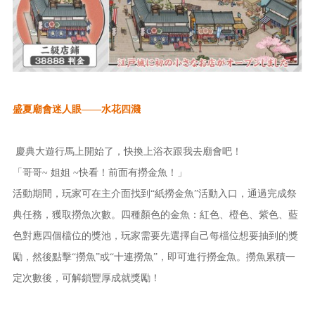
盛夏廟會
迷人眼
——水花四濺
慶典大遊行馬上開始了，快換上浴衣跟我去廟會吧！
「哥哥
~ 姐姐 ~快看！前面有撈金魚！」
活動期間，玩家可在主介面找到
“紙撈金魚”活動入口，通過完成祭
典任務，獲取撈魚次數。四種顏色的金魚：紅色、橙色、紫色、藍
色對應四個檔位的獎池，玩家需要先選擇自己每檔位想要抽到的獎
勵，然後點擊“撈魚”或“十連撈魚”，即可進行撈金魚。撈魚累積一
定次數後，可解鎖豐厚成就獎勵！