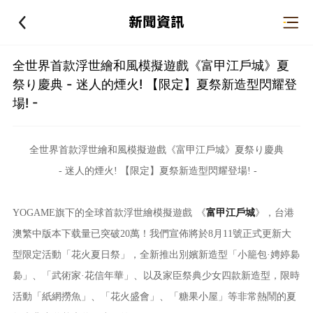
新聞資訊
全世界首款浮世繪和風模擬遊戲《富甲江戶城》夏
祭り慶典 - 迷人的煙火! 【限定】夏祭新造型閃耀登
場! -
全世界首款浮世繪和風模擬遊戲
《
富甲江戶城
》
夏祭り慶典
- 迷人的煙火! 【限定】夏祭新造型閃耀登場! -
YOGAME旗下的
全球首款浮世繪模擬遊戲
《
富甲江戶城
》
，台港
澳繁中版本
下载量
已
突破
20萬
！
我們
宣佈將於
8月11號正式更新大
型限定活動「花火夏日祭」，全新推出別嬪新造型「小籠包·娉婷裊
裊」、「武術家·花信年華」、以及家臣祭典少女四款新造型，限時
活動「紙網撈魚」、「花火盛會」、「糖果小屋」等非常熱鬧的夏