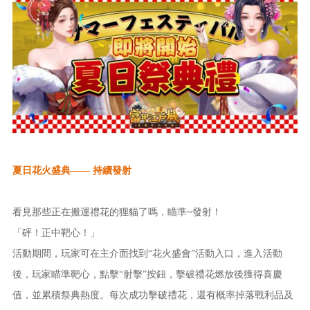
夏日花火盛典
—— 持續發射
看見那些正在搬運禮花的狸貓了嗎，瞄準
~發射！
「砰！正中靶心！」
活動期間，玩家可在主介面找到
“花火盛會”活動入口，進入活動
後，玩家瞄準靶心，點擊“射擊”按鈕，擊破禮花燃放後獲得喜慶
值，並累積祭典熱度。每次成功擊破禮花，還有概率掉落戰利品及