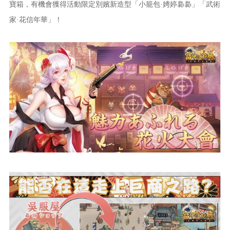
寶箱，有機會獲得活動限定別嬪新造型「小籠包·娉婷裊裊」「武術
家·花信年華」！