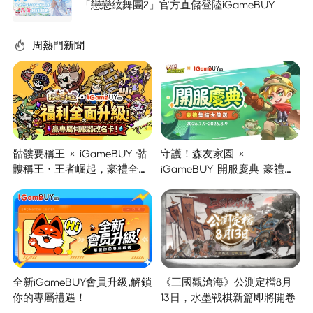
「戀戀絃舞團2」官方直儲登陸iGameBUY
周熱門新聞
骷髏要稱王 × iGameBUY 骷
守護！森友家園 ×
髏稱王・王者崛起，豪禮全面
iGameBUY 開服慶典 豪禮集
開啟！
結大放送！
全新iGameBUY會員升級,解鎖
《三國觀滄海》公測定檔8月
你的專屬禮遇！
13日，水墨戰棋新篇即將開卷