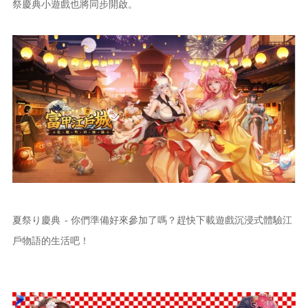
祭慶典小遊戲也將同步開啟。
夏祭り慶典
- 你們準備好來參加了嗎？趕快下載遊戲沉浸式體驗江
戶物語的生活吧！