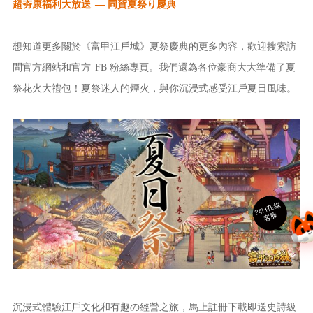
超夯康福利大放送
— 同賀夏祭り慶典
想知道更多關於《富甲江戶城
》
夏祭慶典的
更多內容，
歡迎搜索訪
問官方網站和官方
FB 粉絲專頁。我們還為各位豪商大大準備了夏
祭花火大禮包！夏祭
迷人的煙火
，與你沉浸式感受江戶夏日風味。
24
H
在
線
客
服
沉浸式體驗江戶文化和有趣の經營之旅，馬上註冊下載即送史詩級