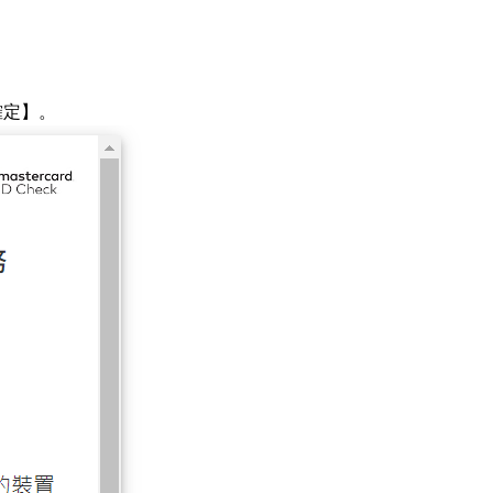
確定
】
。