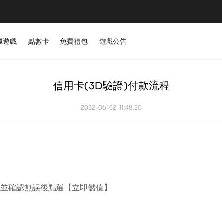
機遊戲
點數卡
免費禮包
遊戲公告
信用卡(3D驗證)付款流程
2022-06-02 11:48:20
色並確認無誤後點選【立即儲值】