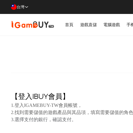
台灣
首頁
遊戲直儲
電腦遊戲
手
【
登入IBUY會
員
】
1.
登入
IGAMEBUY-TW
會員帳號，
2.找到需要儲值的遊戲產品與
其品項，填寫需要儲值的角
3.選擇支付的銀行，確認支付。