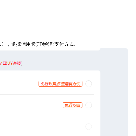
款
】
，選擇信用卡
(3D驗證)支付方式。