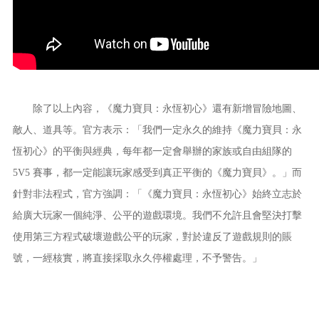
除了以上內容，《魔力寶貝：永恆初心》還有新增冒險地圖、
敵人、道具等。官方表示：「我們一定永久的維持《魔力寶貝：永
恆初心》的平衡與經典，每年都一定會舉辦的家族或自由組隊的
5V5 賽事，都一定能讓玩家感受到真正平衡的《魔力寶貝》。」而
針對非法程式，官方強調：「《魔力寶貝：永恆初心》始終立志於
給廣大玩家一個純淨、公平的遊戲環境。我們不允許且會堅決打擊
使用第三方程式破壞遊戲公平的玩家，對於違反了遊戲規則的賬
號，一經核實，將直接採取永久停權處理，不予警告。」