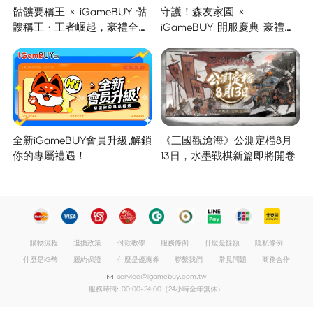
骷髏要稱王 × iGameBUY 骷
守護！森友家園 ×
髏稱王・王者崛起，豪禮全面
iGameBUY 開服慶典 豪禮集
開啟！
結大放送！
全新iGameBUY會員升級,解鎖
《三國觀滄海》公測定檔8月
你的專屬禮遇！
13日，水墨戰棋新篇即將開卷
購物流程
退換政策
付款教學
服務條例
什麼是餘額
隱私條例
什麼是iG幣
履約保證
什麼是優惠券
聯繫我們
常見問題
商務合作
service@igamebuy.com.tw
服務時間: 00:00-24:00（24小時全年無休）