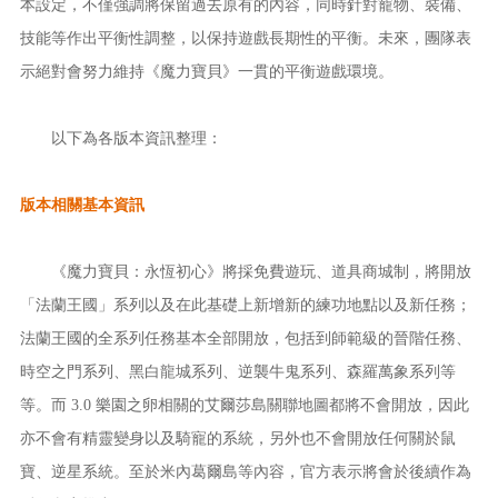
本設定，不僅強調將保留過去原有的內容，同時針對寵物、裝備、
技能等作出平衡性調整，以保持遊戲長期性的平衡。未來，團隊表
示絕對會努力維持《魔力寶貝》一貫的平衡遊戲環境。
以下為各版本資訊整理：
版本相關基本資訊
《魔力寶貝：永恆初心》將採免費遊玩、道具商城制，將開放
「法蘭王國」系列以及在此基礎上新增新的練功地點以及新任務；
法蘭王國的全系列任務基本全部開放，包括到師範級的晉階任務、
時空之門系列、黑白龍城系列、逆襲牛鬼系列、森羅萬象系列等
等。而 3.0 樂園之卵相關的艾爾莎島關聯地圖都將不會開放，因此
亦不會有精靈變身以及騎寵的系統，另外也不會開放任何關於鼠
寶、逆星系統。至於米內葛爾島等內容，官方表示將會於後續作為