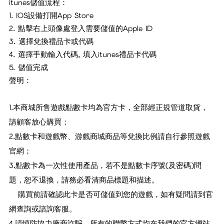
itunes儲值流程：
1. IOS設備打開App Store
2. 點擊右上頭像處登入需要儲值的Apple ID
3. 選擇兌換禮品卡或代碼
4. 選擇手動輸入代碼, 填入itunes禮品卡代碼
5. 儲值完成
聲明：
1.本商城所售遊戲點數卡均為官方卡，全部經正規管道取貨，
請顧客放心購買；
2.點數卡和遊戲幣、游戲商城商品等兌換比例請自行參照遊戲
官網；
3.點數卡為一次性使用產品，若不是點數卡序號(及密碼)問
題，恕不退換，請務必看清商品標題和描述。
購買前請確認此卡是否可儲值到您的遊戲，如有疑問請到官
網查詢或諮詢客服。
4.請慎防協力廠商詐騙，所有的聯繫方式均在我們的官方網站