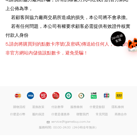
上公佈為準，
若顧客與協力廠商交易所造成的損失，本公司將不會承擔。
若有任何問題，本公司有權要求顧客必需提供有效證件核實
付款人身份
24
H
在
線
客
服
5.請勿將購買到的點數卡序號(及密碼)傳送給任何人，且勿於
非官方網站內儲值該點數卡，避免受騙！
購物流程
退換政策
付款教學
服務條例
什麼是餘額
隱私條例
什麼是iG幣
履約保證
什麼是優惠券
聯繫我們
常見問題
商務合作
service@igamebuy.com.tw
服務時間: 00:00-24:00（24小時全年無休）