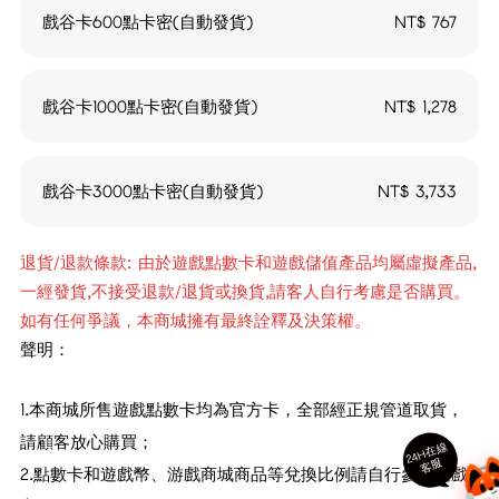
戲谷卡600點卡密(自動發貨)
NT$
767
戲谷卡1000點卡密(自動發貨)
NT$
1,278
戲谷卡3000點卡密(自動發貨)
NT$
3,733
退貨/退款條款: 由於遊戲點數卡和遊戲儲值產品均屬虛擬產品,
一經發貨,不接受退款/退貨或換貨,請客人自行考慮是否購買。
如有任何爭議，本商城擁有最終詮釋及決策權。
聲明：
1.本商城所售遊戲點數卡均為官方卡，全部經正規管道取貨，
請顧客放心購買；
24
H
在
線
客
服
2.點數卡和遊戲幣、游戲商城商品等兌換比例請自行參照遊戲