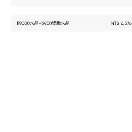
119000水晶+5950獎勵水晶
NT$
2,576
商品說明
退貨/退款條款: 由於遊戲點數卡和遊戲儲值產品均屬虛擬產品
如有任何爭議，本商城擁有最終詮釋及決策權。
遊戲官方網站
遊戲官方儲值網站
遊戲官方FACEBOOK
購買產品後
->
請等待儲值到帳