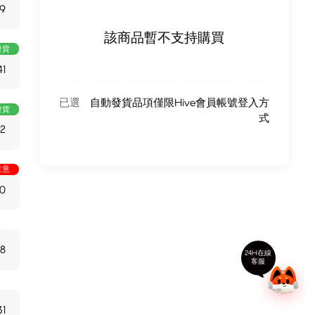
29
該商品暫不支持購買
發貨
41
已選
自動發貨品項僅限Hive會員帳號登入方
發貨
式
62
注意
0
8
24H在線
客服
31