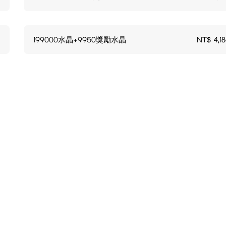
199000水晶+9950獎勵水晶
NT$
4,1
,一經發貨,不接受退款/退貨或換貨,請客人自行考慮是否購買。