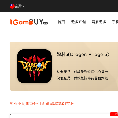
台灣
首頁
遊戲直儲
電腦遊戲
手
龍村3(Dragon Village 3)
點卡產品：
付款後到會員中心提卡
儲值產品：
付款後請等待儲值到帳
如有不到帳或任何問題,請聯絡iG客服
注