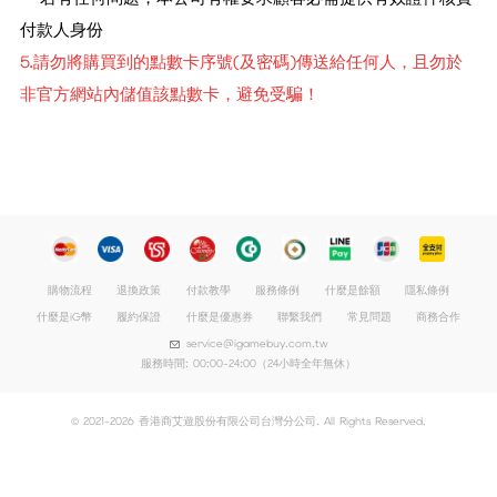
付款人身份
5.請勿將購買到的點數卡序號(及密碼)傳送給任何人，且勿於
非官方網站內儲值該點數卡，避免受騙！
購物流程
退換政策
付款教學
服務條例
什麼是餘額
隱私條例
什麼是iG幣
履約保證
什麼是優惠券
聯繫我們
常見問題
商務合作
service@igamebuy.com.tw
服務時間: 00:00-24:00（24小時全年無休）
© 2021-2026 香港商艾遊股份有限公司台灣分公司. All Rights Reserved.