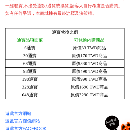
一經發貨,不接受退款/退貨或換貨,請客人自行考慮是否購買。
如有任何爭議，本商城擁有最終詮釋及決策權。
通寶兌換比例
通寶品項面值
可兌換內購商品
6通寶
原價33 TWD商品
30通寶
原價170
TWD
商品
68通寶
原價330
TWD
商品
98通寶
原價490
TWD
商品
198通寶
原價990
TWD
商品
328通寶
原價1690
TWD
商品
648通寶
原價3290
TWD
商品
遊戲官方網站
24
H
在
線
客
遊戲官方儲值網站
服
遊戲官方FACEBOOK